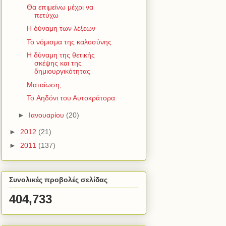
Θα επιμείνω μέχρι να
πετύχω
Η δύναμη των λέξεων
Το νόμισμα της καλοσύνης
Η δύναμη της θετικής
σκέψης και της
δημιουργικότητας
Ματαίωση;
To Αηδόνι του Αυτοκράτορα
►
Ιανουαρίου
(20)
►
2012
(21)
►
2011
(137)
Συνολικές προβολές σελίδας
404,733